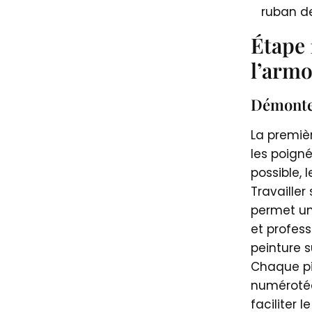
ruban 
Étape 
l’armo
Démonter
La premiè
les poigné
possible, 
Travailler
permet un
et profess
peinture s
Chaque pi
numérotée
faciliter 