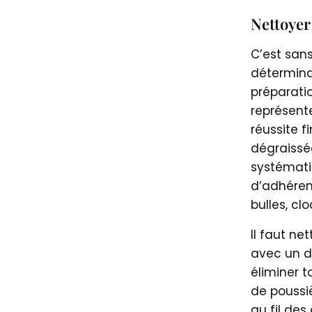
Nettoyer
C’est sans
détermina
préparati
représente
réussite f
dégraissé
systémat
d’adhéren
bulles, cl
Il faut ne
avec un d
éliminer t
de poussi
au fil des