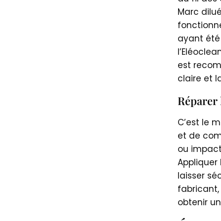
Marc dilu
fonctionne
ayant été
l’Eléoclea
est recom
claire et 
Réparer 
C’est le 
et de comb
ou impact
Appliquer
laisser sé
fabricant,
obtenir un