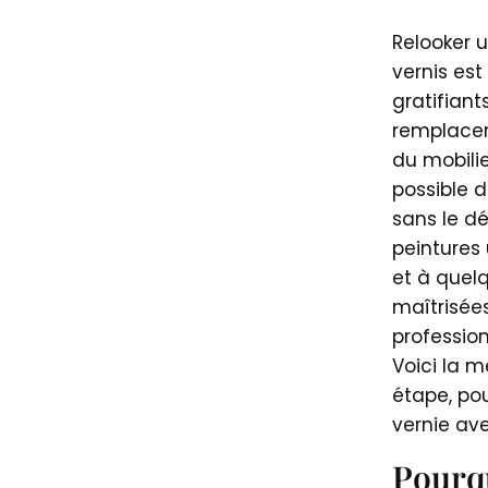
Relooker 
vernis est 
gratifiant
remplacer
du mobilie
possible 
sans le d
peintures
et à quel
maîtrisées
profession
Voici la 
étape, po
vernie av
Pourqu