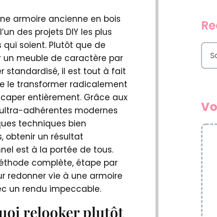
une armoire ancienne en bois
Re
l’un des projets DIY les plus
s qui soient. Plutôt que de
S
 un meuble de caractère par
e
r standardisé, il est tout à fait
a
de le transformer radicalement
r
c
écaper entièrement. Grâce aux
Vo
h
 ultra-adhérentes modernes
ques techniques bien
, obtenir un résultat
nel est à la portée de tous.
méthode complète, étape par
ur redonner vie à une armoire
ec un rendu impeccable.
oi relooker plutôt