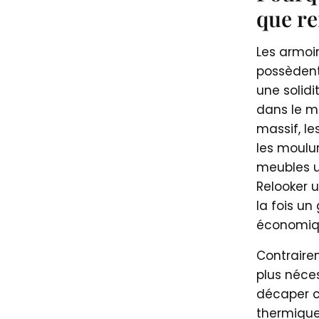
que re
Les armoi
possèdent
une solidi
dans le mo
massif, le
les moulu
meubles u
Relooker 
la fois un
économiqu
Contrairem
plus néce
décaper 
thermique