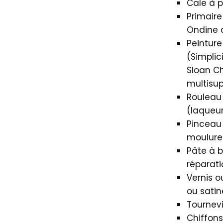
Cale à 
Primair
Ondine 
Peinture
(Simplic
Sloan Ch
multisup
Rouleau
(laqueur
Pinceau 
moulure
Pâte à b
réparati
Vernis o
ou satiné
Tournevi
Chiffons