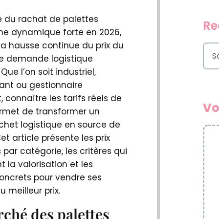
 du rachat de palettes
Re
ne dynamique forte en 2026,
la hausse continue du prix du
S
ne demande logistique
e
Que l’on soit industriel,
a
nt ou gestionnaire
r
c
, connaître les tarifs réels de
Vo
h
rmet de transformer un
chet logistique en source de
et article présente les prix
 par catégorie, les critères qui
t la valorisation et les
concrets pour vendre ses
u meilleur prix.
ché des palettes