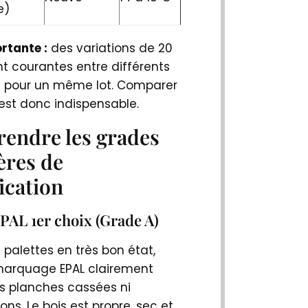
e)
rtante :
des variations de 20
t courantes entre différents
 pour un même lot. Comparer
 est donc indispensable.
endre les grades
tères de
fication
EPAL 1er choix (Grade A)
de palettes en très bon état,
arquage EPAL clairement
ans planches cassées ni
ns. Le bois est propre, sec et