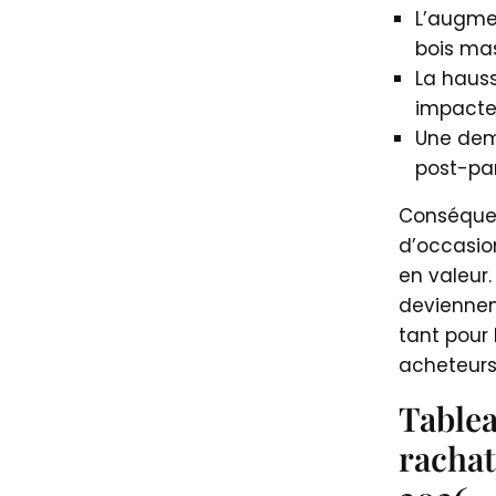
L’augme
bois mas
La haus
impacte 
Une dem
post-p
Conséquen
d’occasio
en valeur.
deviennent
tant pour 
acheteurs
Tablea
rachat