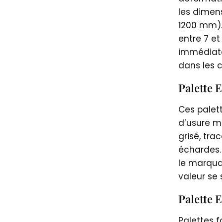
les dimen
1200 mm).
entre 7 et 
immédiate
dans les c
Palette 
Ces palet
d’usure m
grisé, tra
échardes. 
le marquag
valeur se 
Palette 
Palettes 