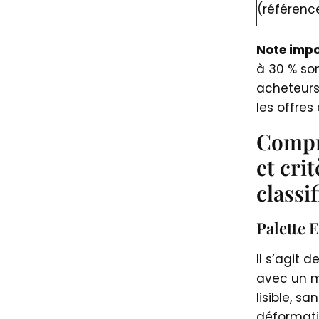
(référenc
Note impo
à 30 % son
acheteurs
les offres
Compr
et cri
classi
Palette 
Il s’agit 
avec un m
lisible, s
déformatio