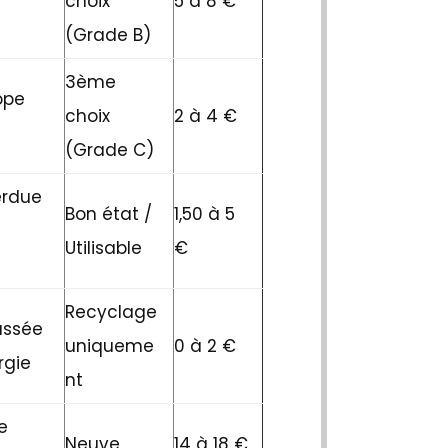
choix
5 à 8 €
(Grade B)
3ème
ope
choix
2 à 4 €
(Grade C)
erdue
Bon état /
1,50 à 5
Utilisable
€
Recyclage
assée
uniqueme
0 à 2 €
rgie
nt
e
Neuve
14 à 18 €