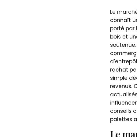
Le marché
connaît u
porté par 
bois et u
soutenue. 
commerça
d’entrepôt
rachat pe
simple dé
revenus. C
actualisés
influencen
conseils 
palettes a
Le mar