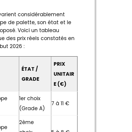
 varient considérablement
ype de palette, son état et le
oposé. Voici un tableau
e des prix réels constatés en
but 2026 :
PRIX
ÉTAT /
UNITAIR
GRADE
E (€)
ope
1er choix
7 à 11 €
(Grade A)
2ème
ope