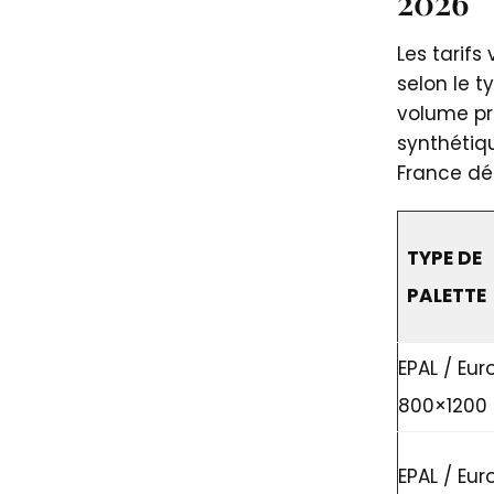
2026
Les tarifs
selon le t
volume pr
synthétiqu
France dé
TYPE DE
PALETTE
EPAL / Eur
800×1200
EPAL / Eur