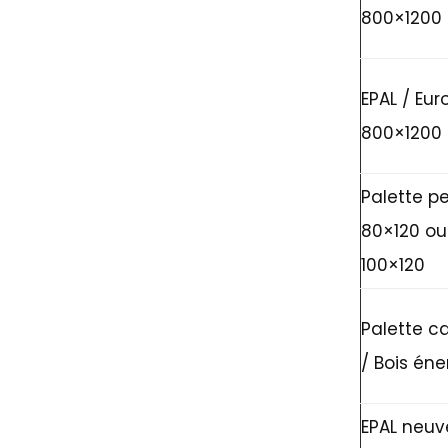
800×1200
EPAL / Eur
800×1200
Palette p
80×120 ou
100×120
Palette c
/ Bois éne
EPAL neuv