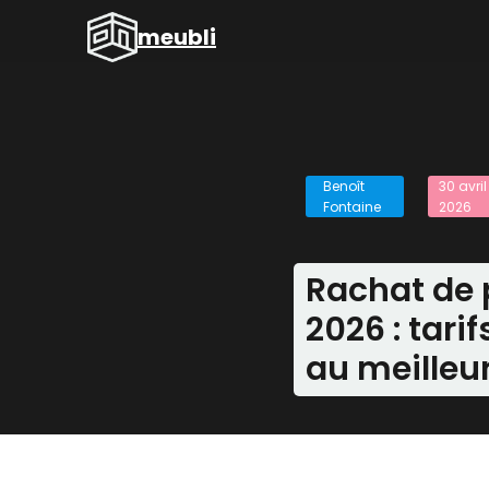
Aller
meubli
au
contenu
Benoît
30 avril
Fontaine
2026
Rachat de p
2026 : tari
au meilleur