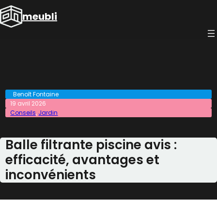
Aller
meubli
au
contenu
Benoît Fontaine
19 avril 2026
Conseils
, 
Jardin
Balle filtrante piscine avis :
efficacité, avantages et
inconvénients